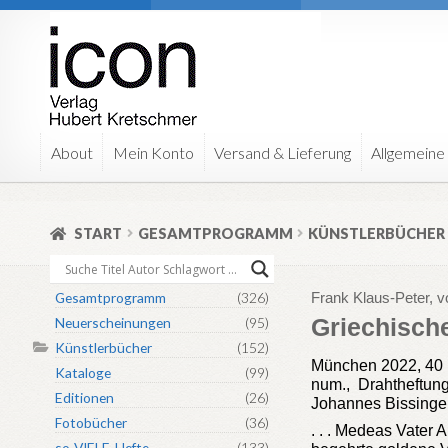
Zur
Zum
Navigation
Inhalt
springen
springen
About
Mein Konto
Versand & Lieferung
Allgemeine
START
GESAMTPROGRAMM
KÜNSTLERBÜCHER
Gesamtprogramm
(326)
Frank Klaus-Peter,
Griechisch
Neuerscheinungen
(95)
Künstlerbücher
(152)
München 2022, 40 u
Kataloge
(99)
num., Drahtheftung
Editionen
(26)
Johannes Bissinger
Fotobücher
(36)
. . . Medeas Vater A
so-VIELE-Hefte
(133)