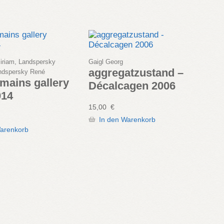
iriam, Landspersky
Gaigl Georg
aggregatzustand –
andspersky René
mains gallery
Décalcagen 2006
014
15,00
€
In den Warenkorb
Warenkorb