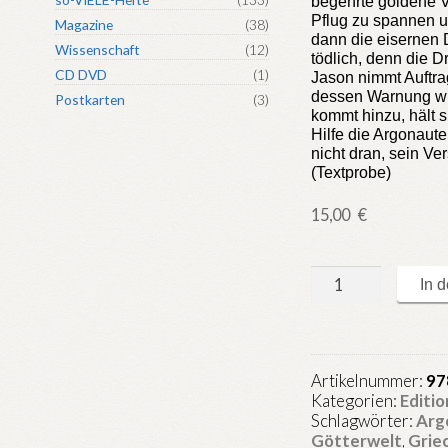
begehrte goldene V
Pflug zu spannen 
Magazine
(38)
dann die eisernen 
Wissenschaft
(12)
tödlich, denn die 
CD DVD
(1)
Jason nimmt Auftra
dessen Warnung wi
Postkarten
(3)
kommt hinzu, hält s
Hilfe die Argonaute
nicht dran, sein Ver
(Textprobe)
15,00
€
Griechische
In 
Mythen
07
-
Medea
Artikelnummer:
97
Menge
Kategorien:
Editi
Schlagwörter:
Arg
Götterwelt
,
Grie