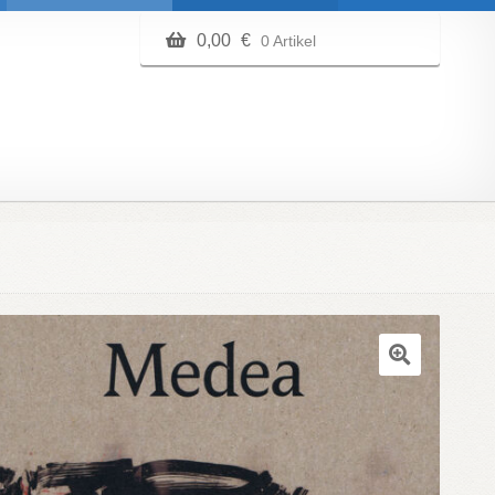
0,00
€
0 Artikel
🔍