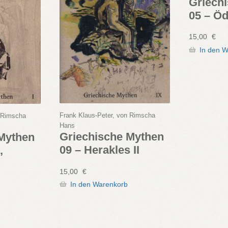
Griech
05 – Ö
15,00
€
In den 
Frank Klaus-Peter, von Rimscha
n Rimscha
Hans
Griechische Mythen
 Mythen
09 – Herakles II
,
15,00
€
In den Warenkorb