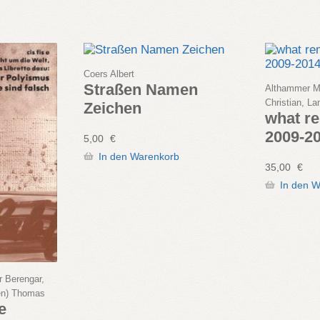
Coers Albert
Straßen Namen
Althammer M
Christian, L
Zeichen
what re
2009-2
5,00
€
In den Warenkorb
35,00
€
In den 
r Berengar,
hen) Thomas
ne