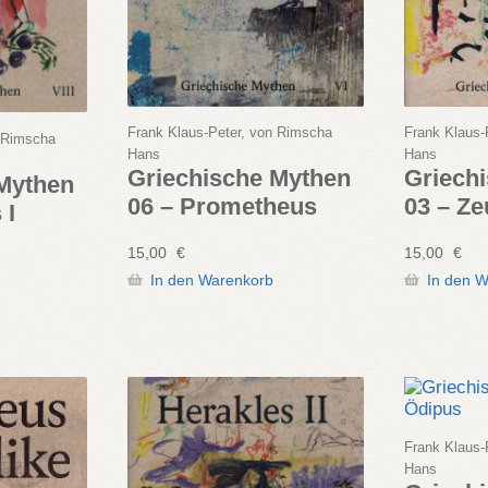
Frank Klaus-Peter, von Rimscha
Frank Klaus-
n Rimscha
Hans
Hans
Griechische Mythen
Griech
 Mythen
06 – Prometheus
03 – Ze
 I
15,00
€
15,00
€
In den Warenkorb
In den 
Frank Klaus-
Hans