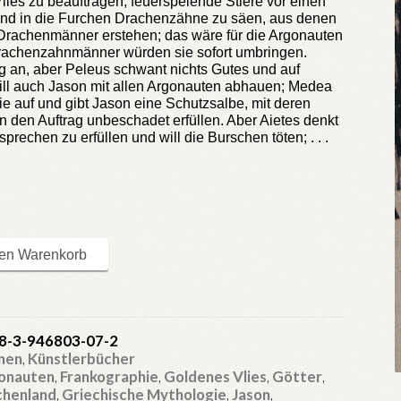
lies zu beauftragen, feuerspeiende Stiere vor einen
und in die Furchen Drachenzähne zu säen, aus denen
Drachenmänner erstehen; das wäre für die Argonauten
Drachenzahnmänner würden sie sofort umbringen.
g an, aber Peleus schwant nichts Gutes und auf
ll auch Jason mit allen Argonauten abhauen; Medea
ie auf und gibt Jason eine Schutzsalbe, mit deren
n den Auftrag unbeschadet erfüllen. Aber Aietes denkt
sprechen zu erfüllen und will die Burschen töten; . . .
den Warenkorb
8-3-946803-07-2
onen
,
Künstlerbücher
onauten
,
Frankographie
,
Goldenes Vlies
,
Götter
,
chenland
,
Griechische Mythologie
,
Jason
,