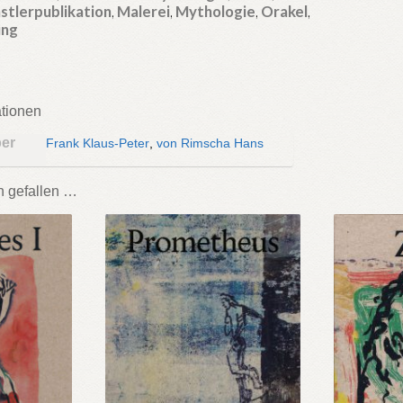
stlerpublikation
,
Malerei
,
Mythologie
,
Orakel
,
ung
ationen
ber
Frank Klaus-Peter
,
von Rimscha Hans
h gefallen …