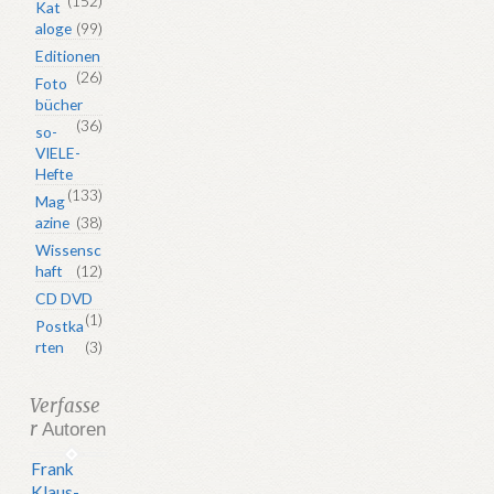
(152)
Kat
aloge
(99)
Editionen
(26)
Foto
bücher
(36)
so-
VIELE-
Hefte
(133)
Mag
azine
(38)
Wissensc
haft
(12)
CD DVD
(1)
Postka
rten
(3)
Verfasse
r
Autoren
Frank
Klaus-