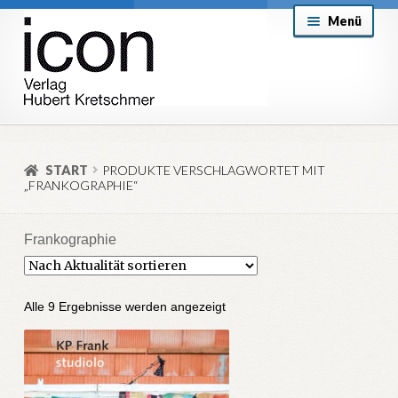
Zur
Zum
Menü
Navigation
Inhalt
springen
springen
About
Mein Konto
START
PRODUKTE VERSCHLAGWORTET MIT
„FRANKOGRAPHIE“
Versand & Lieferung
Allgemeine Geschäftsbedingungen
Frankographie
Aktuell
Nach
Alle 9 Ergebnisse werden angezeigt
Aktualität
sortiert