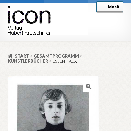
Zur
Zum
Menü
Navigation
Inhalt
springen
springen
About
Mein Konto
START
GESAMTPROGRAMM
KÜNSTLERBÜCHER
ESSENTIALS.
Versand & Lieferung
Allgemeine Geschäftsbedingungen
Aktuell
🔍