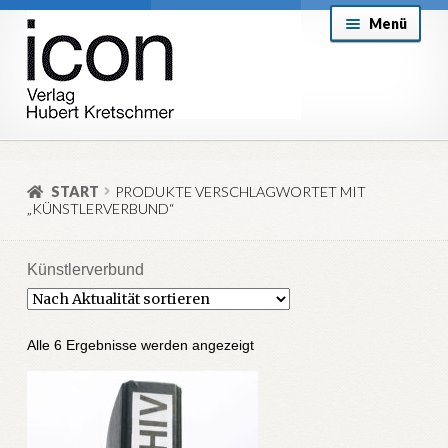
Zur
Zum
Menü
Navigation
Inhalt
springen
springen
About
Mein Konto
START
PRODUKTE VERSCHLAGWORTET MIT
„KÜNSTLERVERBUND“
Versand & Lieferung
Allgemeine Geschäftsbedingungen
Künstlerverbund
Aktuell
Nach
Alle 6 Ergebnisse werden angezeigt
Aktualität
sortiert