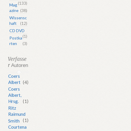
(133)
Mag
azine
(38)
Wissensc
haft
(12)
CD DVD
(1)
Postka
rten
(3)
Verfasse
r
Autoren
Coers
Albert
(4)
Coers
Albert,
Hrsg.
(1)
Ritz
Raimund
(1)
Smith
Courtena