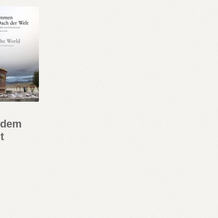
 dem
t