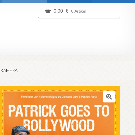
0,00
€
0 Artikel
LMKAMERA
🔍