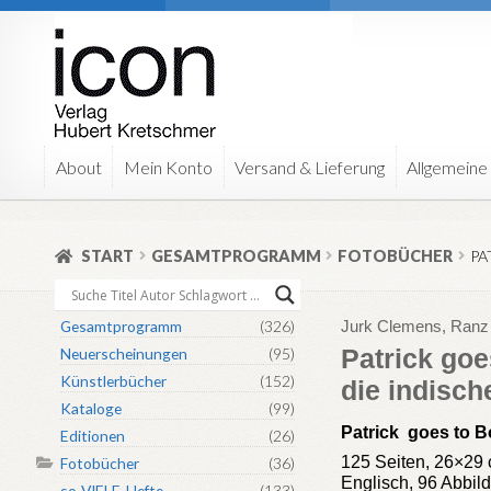
Zur
Zum
Navigation
Inhalt
springen
springen
About
Mein Konto
Versand & Lieferung
Allgemeine
START
GESAMTPROGRAMM
FOTOBÜCHER
PA
Gesamtprogramm
(326)
Jurk Clemens, Ranz 
Patrick go
Neuerscheinungen
(95)
Künstlerbücher
(152)
die indisc
Kataloge
(99)
Patrick goes to Bo
Editionen
(26)
125 Seiten, 26×29
Fotobücher
(36)
Englisch, 96 Abbil
so-VIELE-Hefte
(133)