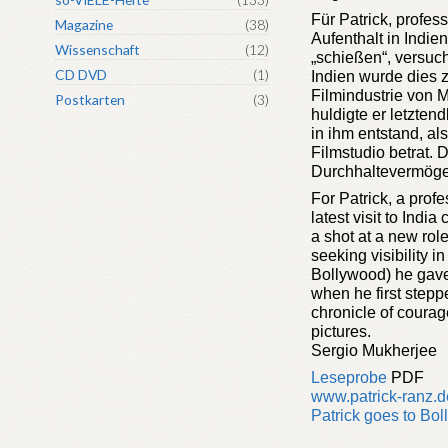
Für Patrick, profes
Magazine
(38)
Aufenthalt in Indie
Wissenschaft
(12)
„schießen“, versuch
CD DVD
(1)
Indien wurde dies z
Filmindustrie von 
Postkarten
(3)
huldigte er letzten
in ihm entstand, al
Filmstudio betrat.
Durchhaltevermögen
For Patrick, a prof
latest visit to Indi
a shot at a new role
seeking visibility 
Bollywood) he gave
when he first stepp
chronicle of coura
pictures.
Sergio Mukherjee
Leseprobe
PDF
www.patrick-ranz.d
Patrick goes to Bol