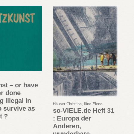
nst – or have
er done
 illegal in
Häuser Christine, Ilina Elena
o survive as
so-VIELE.de Heft 31
t ?
: Europa der
Anderen,
wunderbare