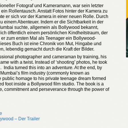
sioneller Fotograf und Kameramann, war sein letzter
n ein Rollentausch. Anstatt Fotos hinter der Kamera zu
te er sich vor der Kamera in einer neuen Rolle. Durch
u einem Abenteuer. Indem er die Sichtbarkeit in der
Mumbai suchte, allgemein als Bollywood bekannt,
dlich öffentlich einem persönlichen Kindheitstraum, der
s er zum ersten Mal als Teenager ein Bollywood-
 Dieses Buch ist eine Chronik von Mut, Hingabe und
, lebendig gemacht durch die Kraft der Bilder.
essional photographer and cameraman by training, his
a came with a twist. Instead of ‘shooting’ photos, he took
. India turned this into an adventure. At the end, by
in Mumbai’s film industry (commonly known as
 public homage to his private teenage dream formed
ed foot inside a Bollywood film studio. The book is a
ge, commitment and perseverance through the power of
e
lywood – Der Trailer