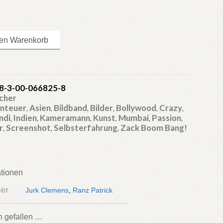
den Warenkorb
8-3-00-066825-8
cher
nteuer
,
Asien
,
Bildband
,
Bilder
,
Bollywood
,
Crazy
,
ndi
,
Indien
,
Kameramann
,
Kunst
,
Mumbai
,
Passion
,
r
,
Screenshot
,
Selbsterfahrung
,
Zack Boom Bang!
ationen
ber
Jurk Clemens
,
Ranz Patrick
h gefallen …