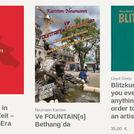
Lloyd Ginny
Blitzku
you ev
anything
 in
order t
Neumann Karsten
eit –
an artis
Ve FOUNTAIN[s]
 Era
Bethang´da
35,00
€