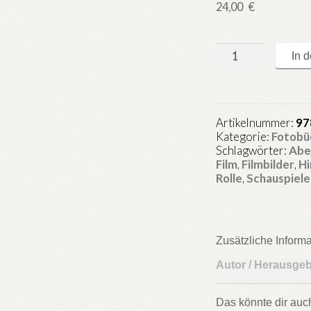
24,00
€
Patrick
In 
goes
to
Bollywood
–
Artikelnummer:
97
Mein
Kategorie:
Fotobü
Weg
Schlagwörter:
Abe
vor
Film
,
Filmbilder
,
Hi
die
Rolle
,
Schauspiele
indische
Filmkamera
Menge
Zusätzliche Inform
Autor / Herausge
Das könnte dir auc