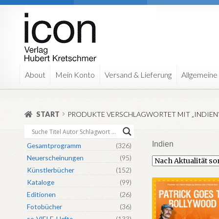
Zur
Zum
Navigation
Inhalt
springen
springen
About
Mein Konto
Versand & Lieferung
Allgemeine
START
PRODUKTE VERSCHLAGWORTET MIT „INDIEN
Indien
Gesamtprogramm
(326)
Neuerscheinungen
(95)
Künstlerbücher
(152)
Kataloge
(99)
Editionen
(26)
Fotobücher
(36)
so-VIELE-Hefte
(133)