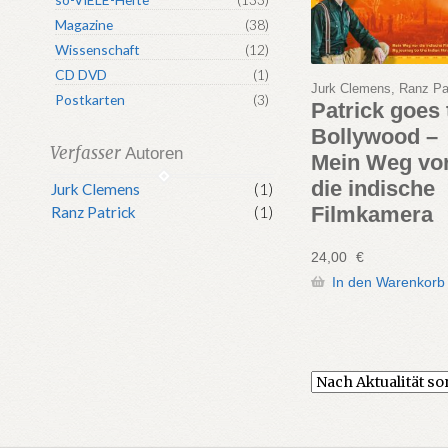
Magazine
(38)
Wissenschaft
(12)
CD DVD
(1)
Jurk Clemens, Ranz Pa
Postkarten
(3)
Patrick goes 
Bollywood –
Verfasser
Autoren
Mein Weg vo
die indische
Jurk Clemens
(1)
Filmkamera
Ranz Patrick
(1)
24,00
€
In den Warenkorb