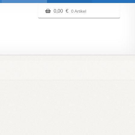
0,00
€
0 Artikel