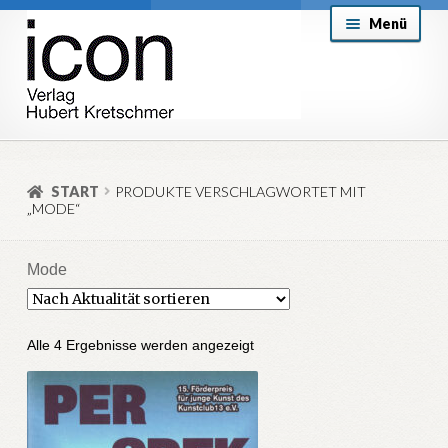
Zur
Zum
Menü
Navigation
Inhalt
springen
springen
About
Mein Konto
START
PRODUKTE VERSCHLAGWORTET MIT
„MODE“
Versand & Lieferung
Allgemeine Geschäftsbedingungen
Mode
Aktuell
Nach
Alle 4 Ergebnisse werden angezeigt
Aktualität
sortiert