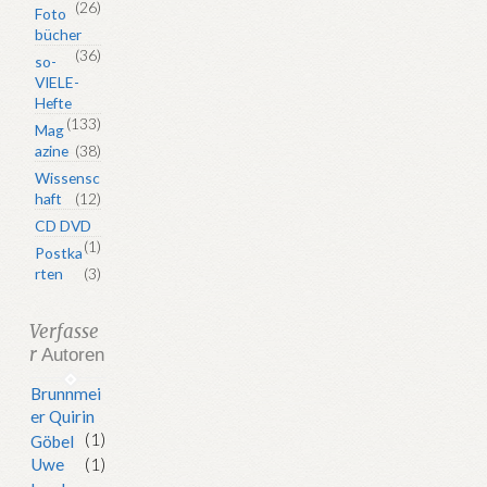
(26)
Foto
bücher
(36)
so-
VIELE-
Hefte
(133)
Mag
azine
(38)
Wissensc
haft
(12)
CD DVD
(1)
Postka
rten
(3)
Verfasse
r
Autoren
Brunnmei
er Quirin
(1)
Göbel
Uwe
(1)