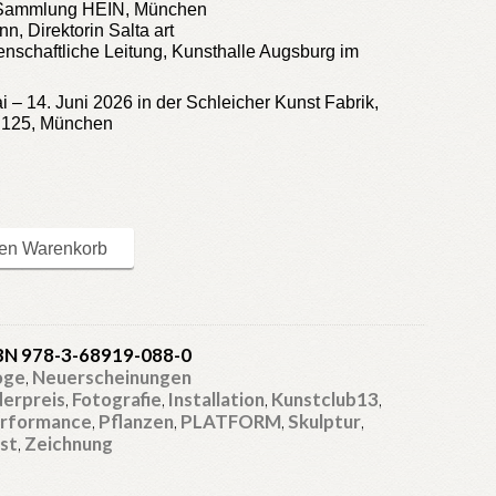
, Sammlung HEIN, München
, Direktorin Salta art
enschaftliche Leitung, Kunsthalle Augsburg im
 – 14. Juni 2026 in der Schleicher Kunst Fabrik,
. 125, München
den Warenkorb
BN 978-3-68919-088-0
oge
,
Neuerscheinungen
derpreis
,
Fotografie
,
Installation
,
Kunstclub13
,
rformance
,
Pflanzen
,
PLATFORM
,
Skulptur
,
st
,
Zeichnung