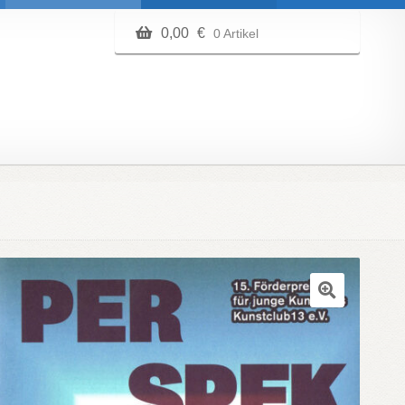
0,00
€
0 Artikel
🔍