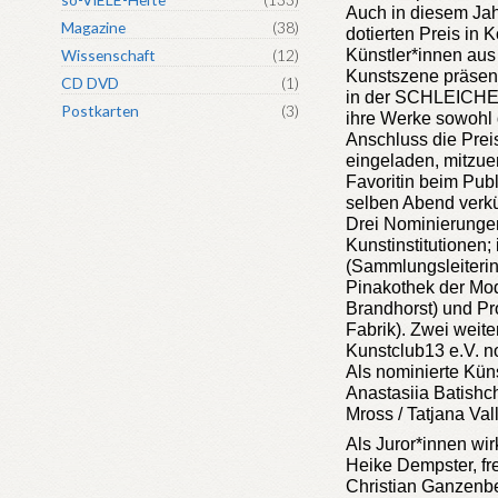
Auch in diesem Jah
Magazine
(38)
dotierten Preis in
Künstler*innen au
Wissenschaft
(12)
Kunstszene präsent
CD DVD
(1)
in der SCHLEICHE
Postkarten
(3)
ihre Werke sowohl 
Anschluss die Prei
eingeladen, mitzue
Favoritin beim Pu
selben Abend verk
Drei Nominierunge
Kunstinstitutionen;
(Sammlungsleiterin
Pinakothek der Mod
Brandhorst) und Pro
Fabrik). Zwei weit
Kunstclub13 e.V. no
Als nominierte Küns
Anastasiia Batishch
Mross / Tatjana Val
Als Juror*innen wir
Heike Dempster, fr
Christian Ganzenbe