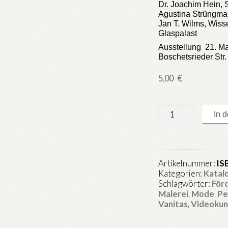
Dr. Joachim Hein
Agustina Strüngmann
Jan T. Wilms, Wiss
Glaspalast
Ausstellung 21. Mai
Boschetsrieder Str
5,00
€
Perspektiven
In 
–
15.
Förderpreis
für
Artikelnummer:
IS
junge
Kategorien:
Katal
Kunst
Schlagwörter:
För
des
Malerei
,
Mode
,
Pe
Kunstclub13
Vanitas
,
Videokun
Menge