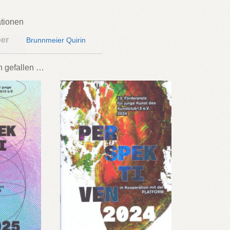
ationen
ber
Brunnmeier Quirin
h gefallen …