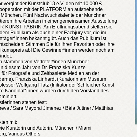
r vergibt der Kunstclub13 e.V. den mit 10.000 €
 Kooperation mit der PLATFORM an aufstrebende
s München. Fünf Nachwuchstalente der Münchner
ieren ihre Arbeiten in einer gemeinsamen Ausstellung
R KUNST FABRIK. Am Eröffnungsabend stellen sie
dem Publikum als auch einer Fachjury vor, die im
sträger*innen bekannt gibt. Auch das Publikum ist
ntscheiden: Stimmen Sie für Ihren Favoriten oder Ihre
blikumspreis ab! Die Gewinner*innen werden noch am
ündet.
n stammen von Vertreter*innen Münchner
 in diesem Jahr von Dr. Franziska Kunze
 für Fotografie und Zeitbasierte Medien an der
erne), Franziska Linhardt (Kuratorin am Museum
fessor Wolfgang Flatz (Initiator der Schleicher Kunst
ere Kandidat*innen wurden durch den Vorstand des
miniert.
tlerInnen stehen fest:
eva / Sara Mayoral Jimenez / Béla Juttner / Matthias
l
kten mit:
eie Kuratorin und Autorin, München / Miami
rg, Various Others