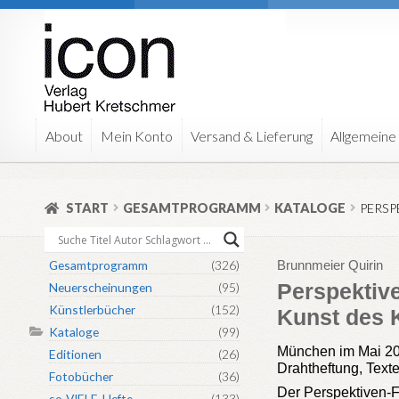
Zur
Zum
Navigation
Inhalt
springen
springen
About
Mein Konto
Versand & Lieferung
Allgemeine
START
GESAMTPROGRAMM
KATALOGE
PERSP
Gesamtprogramm
(326)
Brunnmeier Quirin
Perspektive
Neuerscheinungen
(95)
Künstlerbücher
(152)
Kunst des 
Kataloge
(99)
München im Mai 202
Editionen
(26)
Drahtheftung, Text
Fotobücher
(36)
Der Perspektiven-Fö
so-VIELE-Hefte
(133)