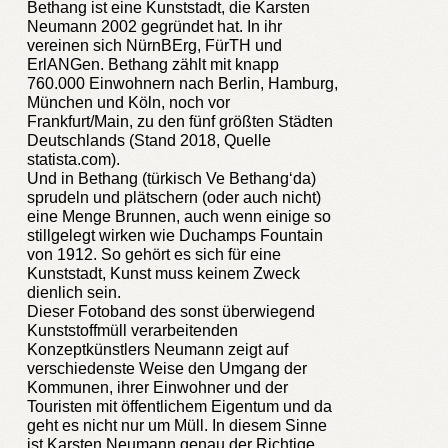
Bethang ist eine Kunststadt, die Karsten
Neumann 2002 gegründet hat. In ihr
vereinen sich NürnBErg, FürTH und
ErlANGen. Bethang zählt mit knapp
760.000 Einwohnern nach Berlin, Hamburg,
München und Köln, noch vor
Frankfurt/Main, zu den fünf größten Städten
Deutschlands (Stand 2018, Quelle
statista.com).
Und in Bethang (türkisch Ve Bethang‘da)
sprudeln und plätschern (oder auch nicht)
eine Menge Brunnen, auch wenn einige so
stillgelegt wirken wie Duchamps Fountain
von 1912. So gehört es sich für eine
Kunststadt, Kunst muss keinem Zweck
dienlich sein.
Dieser Fotoband des sonst überwiegend
Kunststoffmüll verarbeitenden
Konzeptkünstlers Neumann zeigt auf
verschiedenste Weise den Umgang der
Kommunen, ihrer Einwohner und der
Touristen mit öffentlichem Eigentum und da
geht es nicht nur um Müll. In diesem Sinne
ist Karsten Neumann genau der Richtige,