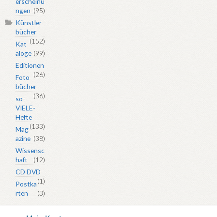
erscheinu
ngen
(95)
Künstler
bücher
(152)
Kat
aloge
(99)
Editionen
(26)
Foto
bücher
(36)
so-
VIELE-
Hefte
(133)
Mag
azine
(38)
Wissensc
haft
(12)
CD DVD
(1)
Postka
rten
(3)