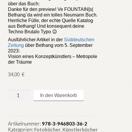
über das Buch:
Danke für den preview! Ve FOUNTAIN[s|
Bethang´da wird ein tolles Neumann Buch.
Herrliche Fülle, der echte Quelle Katalog
aus Bethang! Und konsequent deine
Techno Brutalo Typo 😉
Ausführlicher Artikel in der
Süddeutschen
Zeitung
über Bethang vom 5. September
2023:
Vision eines Konzeptkünstlers – Metropole
der Träume
34,00
€
Ve
In den Warenkorb
FOUNTAIN[s]
Bethang
´da
Menge
Artikelnummer:
978-3-946803-36-2
Kategorien:
Fotobücher
,
Künstlerbücher