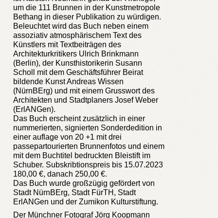
um die 111 Brunnen in der Kunstmetropole
Bethang in dieser Publikation zu würdigen.
Beleuchtet wird das Buch neben einem
assoziativ atmosphärischem Text des
Künstlers mit Textbeiträgen des
Architekturkritikers Ulrich Brinkmann
(Berlin), der Kunsthistorikerin Susann
Scholl mit dem Geschäftsführer Beirat
bildende Kunst Andreas Wissen
(NürnBErg) und mit einem Grusswort des
Architekten und Stadtplaners Josef Weber
(ErlANGen).
Das Buch erscheint zusätzlich in einer
nummerierten, signierten Sonderdedition in
einer auflage von 20 +1 mit drei
passepartourierten Brunnenfotos und einem
mit dem Buchtitel bedruckten Bleistift im
Schuber. Subskribtionspreis bis 15.07.2023
180,00 €, danach 250,00 €.
Das Buch wurde großzügig gefördert von
Stadt NürnBErg, Stadt FürTH, Stadt
ErlANGen und der Zumikon Kulturstiftung.
Der Münchner Fotograf Jörg Koopmann