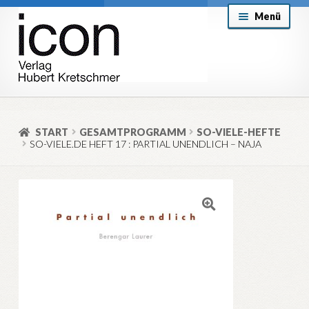
Zur
Zum
Menü
Navigation
Inhalt
springen
springen
About
Mein Konto
START
GESAMTPROGRAMM
SO-VIELE-HEFTE
SO-VIELE.DE HEFT 17 : PARTIAL UNENDLICH – NAJA
Versand & Lieferung
Allgemeine Geschäftsbedingungen
Aktuell