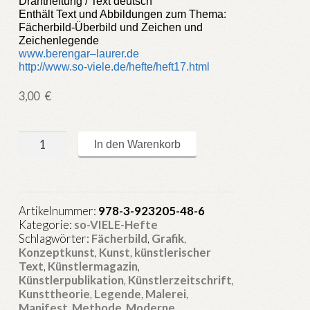
Drahtheftung / Text deutsch
Enthält Text und Abbildungen zum Thema:
Fächerbild-Überbild und Zeichen und
Zeichenlegende
www
.
berengar
–
laurer
.de
http://www.so-viele.de/hefte/heft17.html
3,00
€
so-
In den Warenkorb
VIELE.de
Heft
17
:
Artikelnummer:
978-3-923205-48-6
Partial
Kategorie:
so-VIELE-Hefte
unendlich
Schlagwörter:
Fächerbild
,
Grafik
,
-
Konzeptkunst
,
Kunst
,
künstlerischer
naja
Text
,
Künstlermagazin
,
Künstlerpublikation
,
Künstlerzeitschrift
,
Menge
Kunsttheorie
,
Legende
,
Malerei
,
Manifest
,
Methode
,
Moderne
,