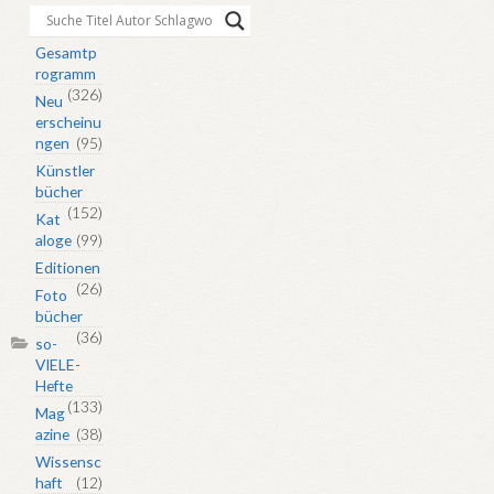
Gesamtp
rogramm
(326)
Neu
erscheinu
ngen
(95)
Künstler
bücher
(152)
Kat
aloge
(99)
Editionen
(26)
Foto
bücher
(36)
so-
VIELE-
Hefte
(133)
Mag
azine
(38)
Wissensc
haft
(12)