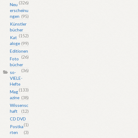
(326)
Neu
erscheinu
ngen
(95)
Künstler
bücher
(152)
Kat
aloge
(99)
Editionen
(26)
Foto
bücher
(36)
so-
VIELE-
Hefte
(133)
Mag
azine
(38)
Wissensc
haft
(12)
CD DVD
(1)
Postka
rten
(3)