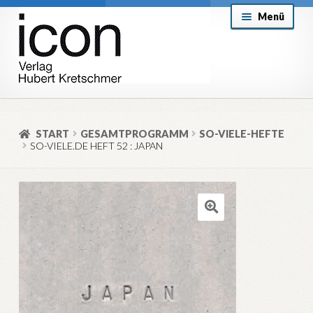
Zur
Zum
Menü
Navigation
Inhalt
springen
springen
About
Mein Konto
START
GESAMTPROGRAMM
SO-VIELE-HEFTE
SO-VIELE.DE HEFT 52 : JAPAN
Versand & Lieferung
Allgemeine Geschäftsbedingungen
Aktuell