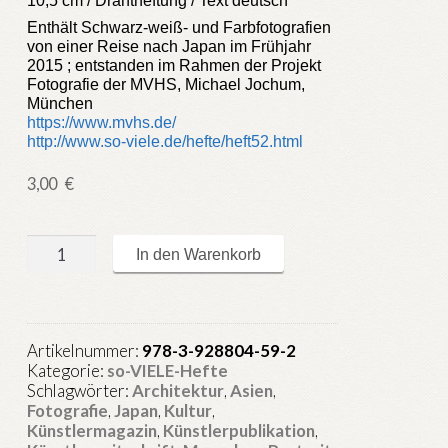
Enthält Schwarz-weiß- und Farbfotografien
von einer Reise nach Japan im Frühjahr
2015 ; entstanden im Rahmen der Projekt
Fotografie der MVHS, Michael Jochum,
München
https://www.mvhs.de/
http://www.so-viele.de/hefte/heft52.html
3,00
€
so-
In den Warenkorb
VIELE.de
Heft
52
:
Artikelnummer:
978-3-928804-59-2
Japan
Kategorie:
so-VIELE-Hefte
Menge
Schlagwörter:
Architektur
,
Asien
,
Fotografie
,
Japan
,
Kultur
,
Künstlermagazin
,
Künstlerpublikation
,