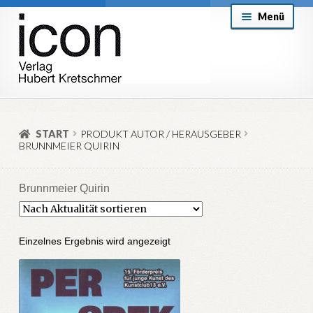
Zur
Zum
Menü
Navigation
Inhalt
springen
springen
About
Mein Konto
START
PRODUKT AUTOR / HERAUSGEBER
BRUNNMEIER QUIRIN
Versand & Lieferung
Allgemeine Geschäftsbedingungen
Brunnmeier Quirin
Aktuell
Einzelnes Ergebnis wird angezeigt