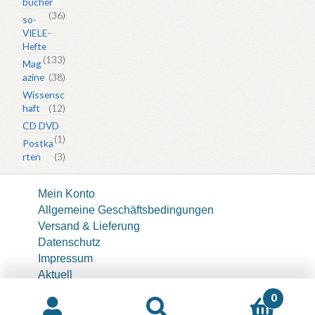
bücher
(36)
so-
VIELE-
Hefte
(133)
Mag
azine
(38)
Wissensc
haft
(12)
CD DVD
(1)
Postka
rten
(3)
Mein Konto
Allgemeine Geschäftsbedingungen
Versand & Lieferung
Datenschutz
Impressum
Aktuell
About
0