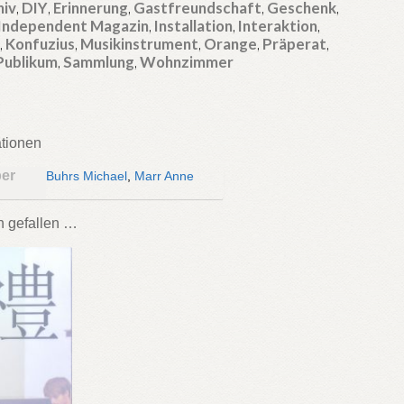
hiv
,
DIY
,
Erinnerung
,
Gastfreundschaft
,
Geschenk
,
Independent Magazin
,
Installation
,
Interaktion
,
g
,
Konfuzius
,
Musikinstrument
,
Orange
,
Präperat
,
Publikum
,
Sammlung
,
Wohnzimmer
ationen
ber
Buhrs Michael
,
Marr Anne
h gefallen …