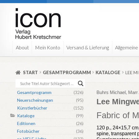
Zur
Zum
Navigation
Inhalt
springen
springen
About
Mein Konto
Versand & Lieferung
Allgemeine
START
GESAMTPROGRAMM
KATALOGE
LEE MI
Gesamtprogramm
(326)
Buhrs Michael, Marr
Lee Mingwei
Neuerscheinungen
(95)
Künstlerbücher
(152)
Fabric of 
Kataloge
(99)
Editionen
(26)
120 p., 24×15,7 cm,
Fotobücher
(36)
spine, transparent p
so-VIELE-Hefte
(133)