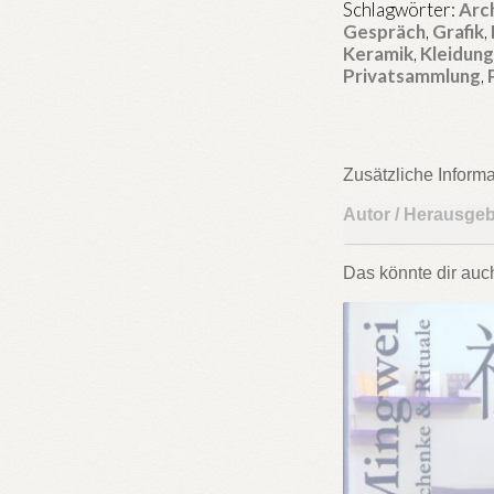
Rituals
Schlagwörter:
Arc
Menge
Gespräch
,
Grafik
,
Keramik
,
Kleidun
Privatsammlung
,
Zusätzliche Inform
Autor / Herausge
Das könnte dir auc