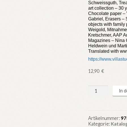
Schweissguth, Trea
art collection – 30 
Chocolate paper – 
Gabriel, Erasers –
objects with famil
Weigold, MitnahmeD
Kretschmer, AAP Ar
Magazines – Nina 
Heldwein und Mart
Translated with ww
https://www.villas
12,90
€
Lee
In 
Mingwei
-
Li,
Gifts
Artikelnummer:
97
and
Kategorie:
Katalo