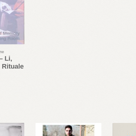
nne
 Li,
Rituale