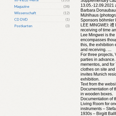
Supplementary cata
13.05.-12.09.2021 a
Magazine
(38)
Barbara Donaubauer
Wissenschaft
(12)
Mühlhaus (photograp
CD DVD
(1)
Sponsors böhmler Po
LEE MINGWEI: 禮 Li,
Postkarten
(3)
receiving of time a
Lee Mingwei is the 
encompasses thought
this, the exhibition
and receiving. …
For three projects, 
parties in advance.
mementos, and for
clothes on site and
invites Munich resi
exhibition.
Text from the websi
Documentation of t
in wooden boxes.
Documentation of th
Living Room for on
instruments – Stef
1930s – Birgitt Ba