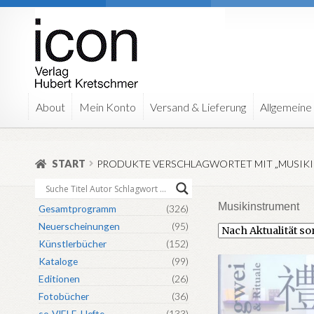
Zur
Zum
Navigation
Inhalt
springen
springen
About
Mein Konto
Versand & Lieferung
Allgemeine
START
PRODUKTE VERSCHLAGWORTET MIT „MUSIK
Musikinstrument
Gesamtprogramm
(326)
Neuerscheinungen
(95)
Künstlerbücher
(152)
Kataloge
(99)
Editionen
(26)
Fotobücher
(36)
so-VIELE-Hefte
(133)