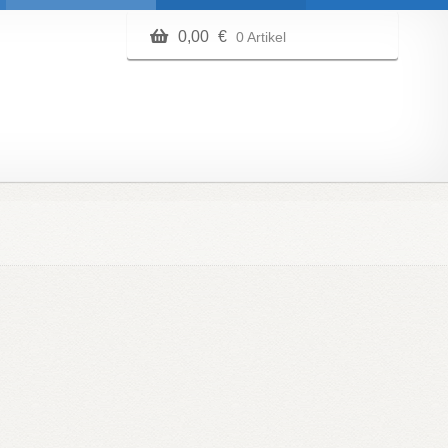
0,00
€
0 Artikel