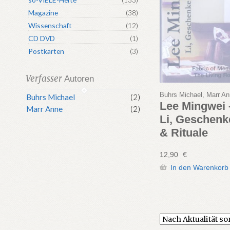
Magazine
(38)
Wissenschaft
(12)
CD DVD
(1)
Postkarten
(3)
Verfasser
Autoren
Buhrs Michael, Marr A
Buhrs Michael
(2)
Lee Mingwei 
Marr Anne
(2)
Li, Geschenk
& Rituale
12,90
€
In den Warenkorb