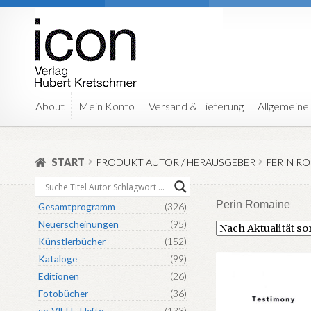
Zur
Zum
Navigation
Inhalt
springen
springen
About
Mein Konto
Versand & Lieferung
Allgemeine
START
PRODUKT AUTOR / HERAUSGEBER
PERIN R
Perin Romaine
Gesamtprogramm
(326)
Neuerscheinungen
(95)
Künstlerbücher
(152)
Kataloge
(99)
Editionen
(26)
Fotobücher
(36)
so-VIELE-Hefte
(133)