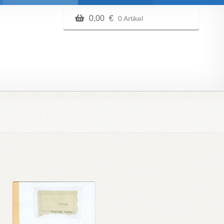
0,00
€
0 Artikel