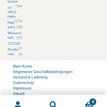
bücher
(36)
so-
VIELE-
Hefte
(133)
Mag
azine
(38)
Wissensc
haft
(12)
CD DVD
(1)
Postka
rten
(3)
Mein Konto
Allgemeine Geschäftsbedingungen
Versand & Lieferung
Datenschutz
Impressum
Aktuell
About
0