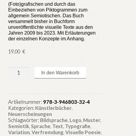
(Foto)grafischen und durch das
Einbeziehen von Piktogrammen zum
allgemein Semiotischen. Das Buch
versammelt bisher in Buchform
unveröffentlichte visuelle Texte aus den
Jahren 2009 bis 2023. Mit Erläuterungen
der einzelnen Konzepte im Anhang.
19,00
€
Visuelle
In den Warenkorb
Texte
Menge
Artikelnummer:
978-3-946803-32-4
Kategorien:
Künstlerbücher
,
Neuerscheinungen
Schlagwörter:
Bildsprache
,
Logo
,
Muster
,
Semiotik
,
Sprache
,
Text
,
Typografie
,
Variation
,
Verfremdung
,
Visuelle Poesie
,