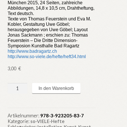
München 2015, 24 Seiten, zahlreiche
Abbildungen, 14,8 x 10,5 cm, Drahtheftung,
Text deutsch.
Texte von Thomas Feuerstein und Eva M.
Kobler, Gestaltung Uwe Göbel;
herausgegeben von Uwe Göbel; Layout
Jonas Sackmann ; erschien zu: Thomas
Feuerstein – Die Dritte Dimension-
Symposion Kunsthalle Bad Ragartz
http://www.badragartz.ch
http://www.so-viele.de/hefte/heft34.html
3,00
€
so-
In den Warenkorb
VIELE.de
Heft
34
:
Artikelnummer:
978-3-923205-83-7
3D
Kategorie:
so-VIELE-Hefte
-
Schlagwörter:
Installation
,
Kunst
,
Kunst