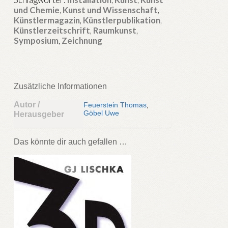
Die
und Chemie
,
Kunst und Wissenschaft
,
Dritte
Künstlermagazin
,
Künstlerpublikation
,
Künstlerzeitschrift
,
Raumkunst
,
Dimension
Symposium
,
Zeichnung
-
Thomas
Feuerstein
Menge
Zusätzliche Informationen
Autor /
Feuerstein Thomas
,
Göbel Uwe
Herausgeber
Das könnte dir auch gefallen …