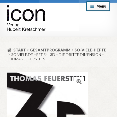
Zur
Zum
Menü
Navigation
Inhalt
springen
springen
About
Mein Konto
START
GESAMTPROGRAMM
SO-VIELE-HEFTE
SO-VIELE.DE HEFT 34 : 3D – DIE DRITTE DIMENSION –
Versand & Lieferung
THOMAS FEUERSTEIN
Allgemeine Geschäftsbedingungen
Aktuell
🔍