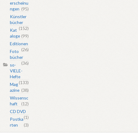
erscheinu
ngen
(95)
Künstler
bücher
(152)
Kat
aloge
(99)
Editionen
(26)
Foto
bücher
(36)
so-
VIELE-
Hefte
(133)
Mag
azine
(38)
Wissensc
haft
(12)
CD DVD
(1)
Postka
rten
(3)