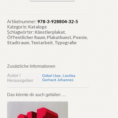
-
Plakartive
2015
Artikelnummer:
978-3-928804-32-5
Menge
Kategorie:
Kataloge
Schlagwörter:
Künstlerplakat
,
Öffentlicher Raum
,
Plakatkunst
,
Poesie
,
Stadtraum
,
Textarbeit
,
Typografie
Zusätzliche Informationen
Autor /
Göbel Uwe
,
Lischka
Gerhard Johannes
Herausgeber
Das könnte dir auch gefallen …