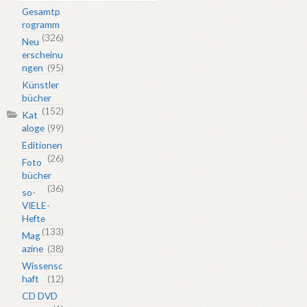
Gesamtp
rogramm
(326)
Neu
erscheinu
ngen
(95)
Künstler
bücher
(152)
Kat
aloge
(99)
Editionen
(26)
Foto
bücher
(36)
so-
VIELE-
Hefte
(133)
Mag
azine
(38)
Wissensc
haft
(12)
CD DVD