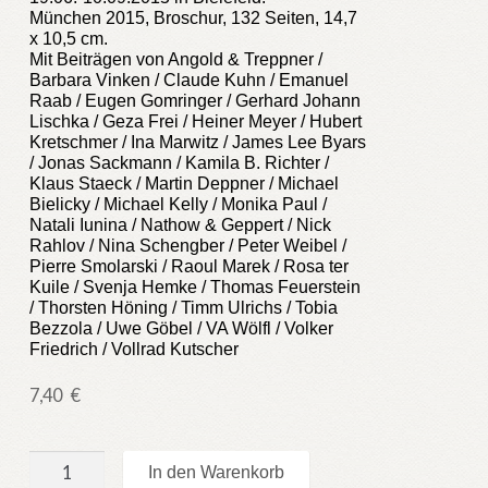
München 2015, Broschur, 132 Seiten, 14,7
x 10,5 cm.
Mit Beiträgen von Angold & Treppner /
Barbara Vinken / Claude Kuhn / Emanuel
Raab / Eugen Gomringer / Gerhard Johann
Lischka / Geza Frei / Heiner Meyer / Hubert
Kretschmer / Ina Marwitz / James Lee Byars
/ Jonas Sackmann / Kamila B. Richter /
Klaus Staeck / Martin Deppner / Michael
Bielicky / Michael Kelly / Monika Paul /
Natali Iunina / Nathow & Geppert / Nick
Rahlov / Nina Schengber / Peter Weibel /
Pierre Smolarski / Raoul Marek / Rosa ter
Kuile / Svenja Hemke / Thomas Feuerstein
/ Thorsten Höning / Timm Ulrichs / Tobia
Bezzola / Uwe Göbel / VA Wölfl / Volker
Friedrich / Vollrad Kutscher
7,40
€
Writing
In den Warenkorb
Pictures