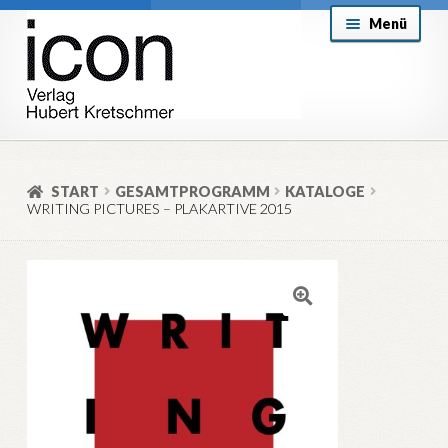
Zur
Zum
Menü
Navigation
Inhalt
springen
springen
About
Mein Konto
START
GESAMTPROGRAMM
KATALOGE
WRITING PICTURES – PLAKARTIVE 2015
Versand & Lieferung
Allgemeine Geschäftsbedingungen
Aktuell
🔍