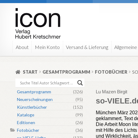
Zur
Zum
Navigation
Inhalt
springen
springen
About
Mein Konto
Versand & Lieferung
Allgemeine
START
GESAMTPROGRAMM
FOTOBÜCHER
SO
Gesamtprogramm
(326)
Lu Mazen Birgit
so-VIELE.de
Neuerscheinungen
(95)
Künstlerbücher
(152)
München März 2024,
Kataloge
(99)
geklammert, Text d
Editionen
(26)
Die Arbeit Moon lit
mit Hilfe des Licht
Fotobücher
(36)
und Wirklichkeit, ä
so-VIELE-Hefte
(133)