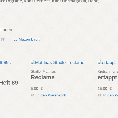
bfotografie
,
Künstlerheft
,
Künstlermagazin
,
Licht
,
ationen
ber
Lu Mazen Birgit
Stadler Matthias
Kretschmer 
Reclame
ertappt
Heft 89
5,00
€
15,00
€
In den Warenkorb
In den 