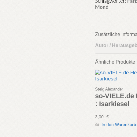
Schlagwörter:
Far
Menge
Mond
Zusätzliche Inform
Autor / Herausge
Ähnliche Produkte
Steig Alexander
so-VIELE.de 
: Isarkiesel
3,00
€
In den Warenkorb