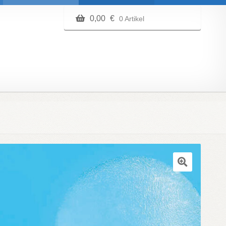
0,00
€
0 Artikel
🔍