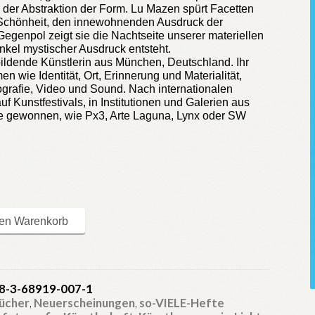
d der Abstraktion der Form. Lu Mazen spürt Facetten
e Schönheit, den innewohnenden Ausdruck der
Gegenpol zeigt sie die Nachtseite unserer materiellen
nkel mystischer Ausdruck entsteht.
bildende Künstlerin aus München, Deutschland. Ihr
 wie Identität, Ort, Erinnerung und Materialität,
ografie, Video und Sound. Nach internationalen
auf Kunstfestivals, in Institutionen und Galerien aus
se gewonnen, wie Px3, Arte Laguna, Lynx oder SW
den Warenkorb
8-3-68919-007-1
ücher
,
Neuerscheinungen
,
so-VIELE-Hefte