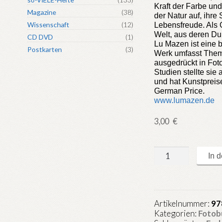
Kraft der Farbe un
Magazine
(38)
der Natur auf, ihr
Lebensfreude. Als 
Wissenschaft
(12)
Welt, aus deren Du
CD DVD
(1)
Lu Mazen ist eine 
Postkarten
(3)
Werk umfasst Themen
ausgedrückt in Fot
Studien stellte sie 
und hat Kunstprei
German Price.
www.lumazen.de
3,00
€
so-
In 
VIELE.de
Heft
94
:
Artikelnummer:
97
Moon
Kategorien:
Fotob
Lite