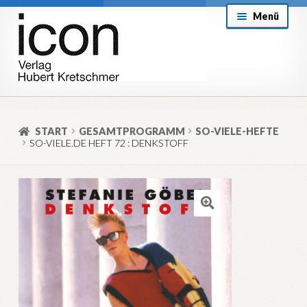
Zur
Zum
Menü
Navigation
Inhalt
springen
springen
About
Mein Konto
START
GESAMTPROGRAMM
SO-VIELE-HEFTE
SO-VIELE.DE HEFT 72 : DENKSTOFF
Versand & Lieferung
Allgemeine Geschäftsbedingungen
Aktuell