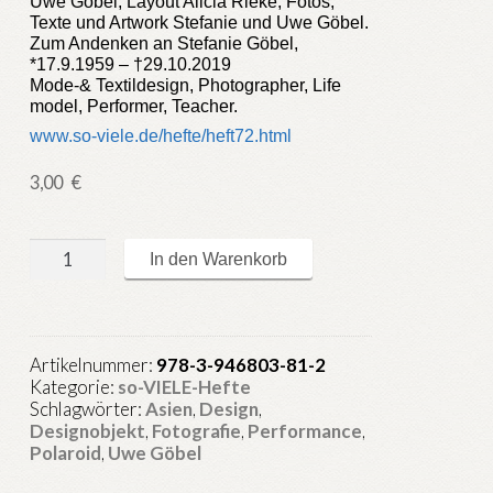
Uwe Göbel, Layout Alicia Rieke, Fotos,
Texte und Artwork Stefanie und Uwe Göbel.
Zum Andenken an Stefanie Göbel,
*17.9.1959 – †29.10.2019
Mode-& Textildesign, Photographer, Life
model, Performer, Teacher.
www.so-viele.de/hefte/heft72.html
3,00
€
so-
In den Warenkorb
VIELE.de
Heft
72
:
Artikelnummer:
978-3-946803-81-2
Denkstoff
Kategorie:
so-VIELE-Hefte
Menge
Schlagwörter:
Asien
,
Design
,
Designobjekt
,
Fotografie
,
Performance
,
Polaroid
,
Uwe Göbel