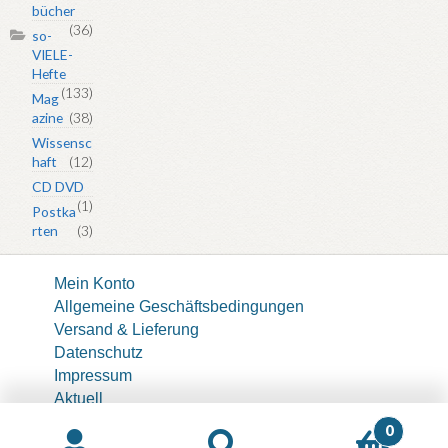
bücher
(36)
so-
VIELE-
Hefte
(133)
Mag
azine
(38)
Wissensc
haft
(12)
CD DVD
(1)
Postka
rten
(3)
Mein Konto
Allgemeine Geschäftsbedingungen
Versand & Lieferung
Datenschutz
Impressum
Aktuell
About
0