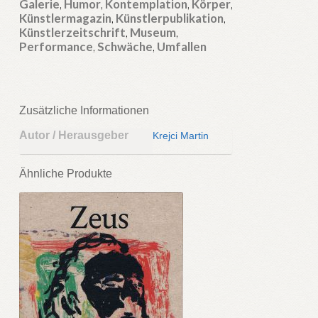
Menge
Galerie
,
Humor
,
Kontemplation
,
Körper
,
Künstlermagazin
,
Künstlerpublikation
,
Künstlerzeitschrift
,
Museum
,
Performance
,
Schwäche
,
Umfallen
Zusätzliche Informationen
Autor / Herausgeber
Krejci Martin
Ähnliche Produkte