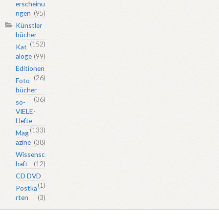
erscheinu
ngen
(95)
Künstler
bücher
(152)
Kat
aloge
(99)
Editionen
(26)
Foto
bücher
(36)
so-
VIELE-
Hefte
(133)
Mag
azine
(38)
Wissensc
haft
(12)
CD DVD
(1)
Postka
rten
(3)