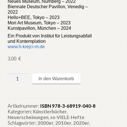
Neues Museum, Nürnberg – 2022
Biennale Deutscher Pavillon, Venedig –
2022
Hello+BEE, Tokyo – 2023
Mori Art Museum, Tokyo – 2023
Kunstpavillon, München – 2024
Ein Produkt von Institut für Leistungsabfall
und Kontemplation
www.h-krejci-m.de
3,00
€
so-
In den Warenkorb
VIELE.de
Heft
117
:
Artikelnummer:
ISBN 978-3-68919-040-8
Schwächeanfälle
Kategorien:
Künstlerbücher
,
vor
Neuerscheinungen
,
so-VIELE-Hefte
...
Schlagwörter:
2000er
,
2010er
,
2020er
,