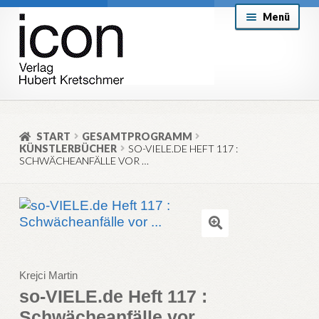
Zur
Zum
Menü
Navigation
Inhalt
springen
springen
About
Mein Konto
START
GESAMTPROGRAMM
KÜNSTLERBÜCHER
SO-VIELE.DE HEFT 117 :
Versand & Lieferung
SCHWÄCHEANFÄLLE VOR …
Allgemeine Geschäftsbedingungen
Aktuell
🔍
Krejci Martin
so-VIELE.de Heft 117 :
Schwächeanfälle vor …