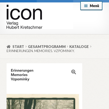
Zur
Zum
Menü
Navigation
Inhalt
springen
springen
About
Mein Konto
START
GESAMTPROGRAMM
KATALOGE
ERINNERUNGEN. MEMORIES. VZPOMINKY.
Versand & Lieferung
Allgemeine Geschäftsbedingungen
Aktuell
🔍