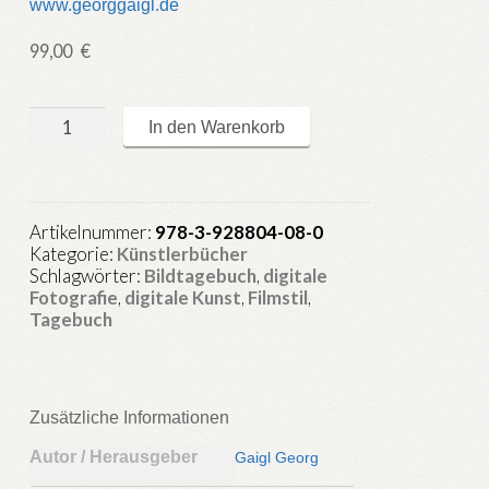
www.georggaigl.de
99,00
€
metamorph.diary
In den Warenkorb
1
Menge
Artikelnummer:
978-3-928804-08-0
Kategorie:
Künstlerbücher
Schlagwörter:
Bildtagebuch
,
digitale
Fotografie
,
digitale Kunst
,
Filmstil
,
Tagebuch
Zusätzliche Informationen
Autor / Herausgeber
Gaigl Georg