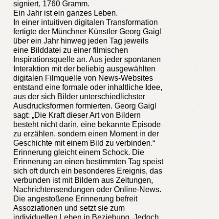
signiert, 1760 Gramm.
Ein Jahr ist ein ganzes Leben.
In einer intuitiven digitalen Transformation
fertigte der Münchner Künstler Georg Gaigl
über ein Jahr hinweg jeden Tag jeweils
eine Bilddatei zu einer filmischen
Inspirationsquelle an. Aus jeder spontanen
Interaktion mit der beliebig ausgewählten
digitalen Filmquelle von News-Websites
entstand eine formale oder inhaltliche Idee,
aus der sich Bilder unterschiedlichster
Ausdrucksformen formierten. Georg Gaigl
sagt: „Die Kraft dieser Art von Bildern
besteht nicht darin, eine bekannte Episode
zu erzählen, sondern einen Moment in der
Geschichte mit einem Bild zu verbinden.“
Erinnerung gleicht einem Schock. Die
Erinnerung an einen bestimmten Tag speist
sich oft durch ein besonderes Ereignis, das
verbunden ist mit Bildern aus Zeitungen,
Nachrichtensendungen oder Online-News.
Die angestoßene Erinnerung befreit
Assoziationen und setzt sie zum
individuellen Leben in Beziehung. Jedoch