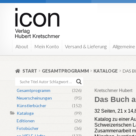
Zur
Zum
Navigation
Inhalt
springen
springen
About
Mein Konto
Versand & Lieferung
Allgemeine
START
GESAMTPROGRAMM
KATALOGE
DAS B
Gesamtprogramm
(326)
Kretschmer Hubert
Das Buch a
Neuerscheinungen
(95)
Künstlerbücher
(152)
32 Seiten, 21 x 14
Kataloge
(99)
Katalog zu einer A
Editionen
(26)
Schweizerischen La
Fotobücher
(36)
Zusammenarbeit mi
so-VIELE-Hefte
(133)