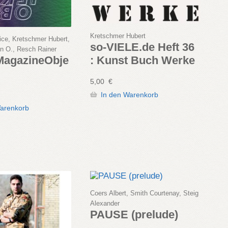
Kretschmer Hubert
ice, Kretschmer Hubert,
so-VIELE.de Heft 36
en O., Resch Rainer
: Kunst Buch Werke
MagazineObje
5,00
€
In den Warenkorb
Warenkorb
Coers Albert, Smith Courtenay, Steig
Alexander
PAUSE (prelude)