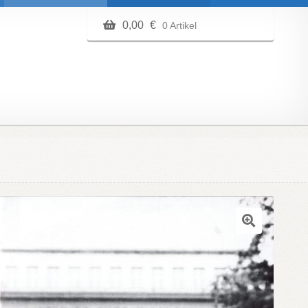
0,00
€
0 Artikel
🔍