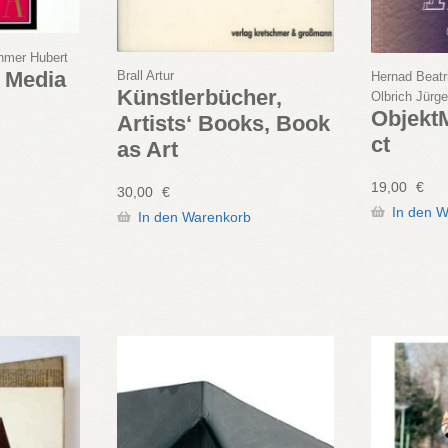
chmer Hubert
6 Media
Brall Artur
Hernad Beatr
Künstlerbücher,
Olbrich Jürg
Objekt
Artists‘ Books, Book
ct
as Art
19,00
€
30,00
€
In den 
In den Warenkorb