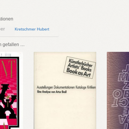
ationen
ber
Kretschmer Hubert
h gefallen …