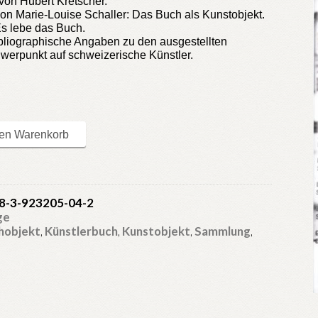
 von Hubert Kretscher.
von Marie-Louise Schaller: Das
Buch
als
Kunstobjekt
.
 Es lebe das
Buch.
bliographische Angaben zu den ausgestellten
werpunkt auf schweizerische Künstler.
den Warenkorb
8-3-923205-04-2
ge
hobjekt
,
Künstlerbuch
,
Kunstobjekt
,
Sammlung
,