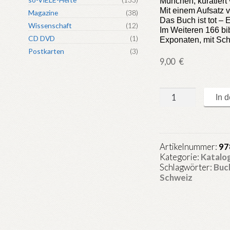
München, kuratiert
Mit einem Aufsatz 
Magazine
(38)
Das
Buch
ist tot –
Wissenschaft
(12)
Im Weiteren 166 bi
CD DVD
(1)
Exponaten, mit Sch
Postkarten
(3)
9,00
€
Das
In 
Buch
als
Kunstobjekt
Menge
Artikelnummer:
97
Kategorie:
Katalo
Schlagwörter:
Buc
Schweiz