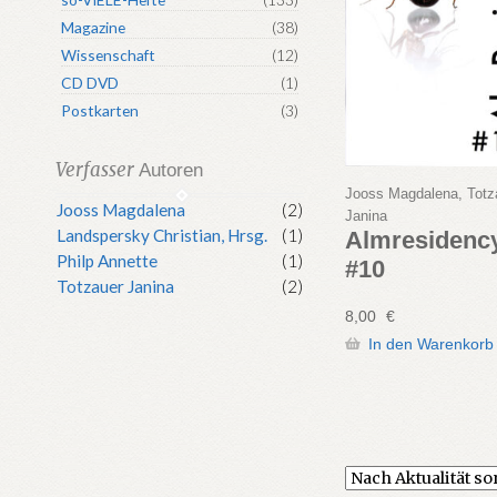
Magazine
(38)
Wissenschaft
(12)
CD DVD
(1)
Postkarten
(3)
Verfasser
Autoren
Jooss Magdalena, Totz
Jooss Magdalena
(2)
Janina
Landspersky Christian, Hrsg.
(1)
Almresidenc
Philp Annette
(1)
#10
Totzauer Janina
(2)
8,00
€
In den Warenkorb