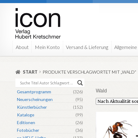
Zur
Zum
Navigation
Inhalt
springen
springen
About
Mein Konto
Versand & Lieferung
Allgemeine
START
PRODUKTE VERSCHLAGWORTET MIT „WALD“
Wald
Gesamtprogramm
(326)
Neuerscheinungen
(95)
Künstlerbücher
(152)
Kataloge
(99)
Editionen
(26)
Fotobücher
(36)
so-VIELE-Hefte
(133)