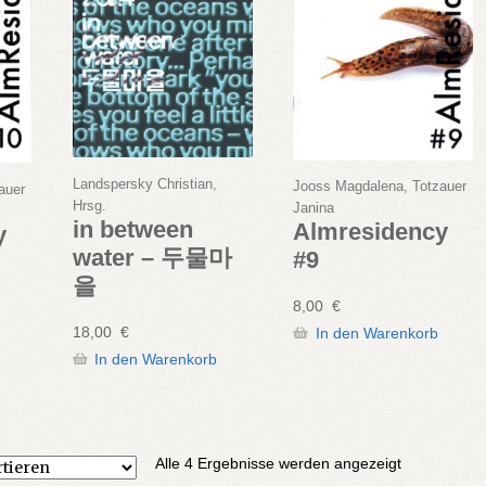
Landspersky Christian,
Jooss Magdalena, Totzauer
auer
Hrsg.
Janina
in between
Almresidency
y
water – 두물마
#9
을
8,00
€
18,00
€
In den Warenkorb
In den Warenkorb
Nach
Alle 4 Ergebnisse werden angezeigt
Aktualität