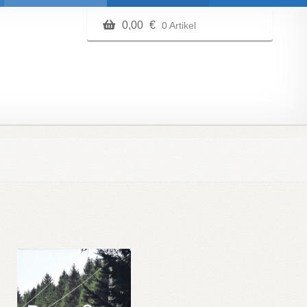
0,00
€
0 Artikel