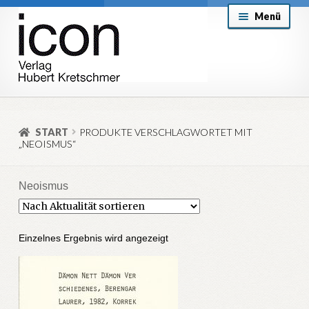
Zur
Zum
Menü
Navigation
Inhalt
springen
springen
About
Mein Konto
START
PRODUKTE VERSCHLAGWORTET MIT
„NEOISMUS“
Versand & Lieferung
Allgemeine Geschäftsbedingungen
Neoismus
Aktuell
Einzelnes Ergebnis wird angezeigt