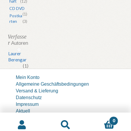
haft
(12)
CD DVD
(1)
Postka
rten
(3)
Verfasse
r
Autoren
Laurer
Berengar
(1)
Mein Konto
Allgemeine Geschäftsbedingungen
Versand & Lieferung
Datenschutz
Impressum
Aktuell
About
0
© icon 2020