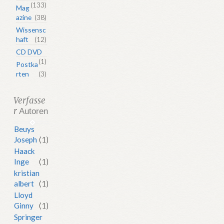
(133)
Mag
azine
(38)
Wissensc
haft
(12)
CD DVD
(1)
Postka
rten
(3)
Verfasse
r
Autoren
Beuys
Joseph
(1)
Haack
Inge
(1)
kristian
albert
(1)
Lloyd
Ginny
(1)
Springer