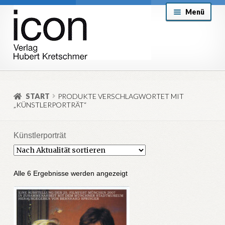
Zur
Zum
Menü
Navigation
Inhalt
springen
springen
About
Mein Konto
START
PRODUKTE VERSCHLAGWORTET MIT
„KÜNSTLERPORTRÄT“
Versand & Lieferung
Allgemeine Geschäftsbedingungen
Künstlerporträt
Aktuell
Nach
Alle 6 Ergebnisse werden angezeigt
Aktualität
sortiert