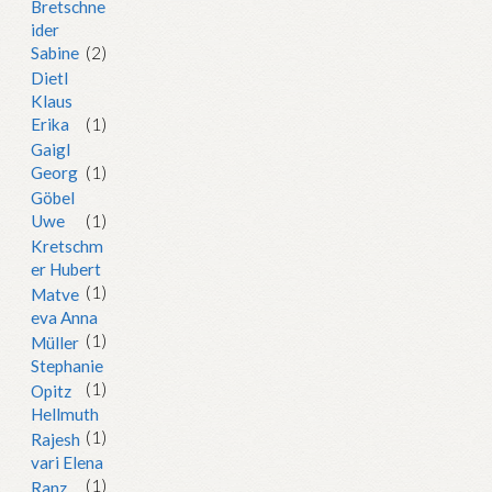
Bretschne
ider
Sabine
(2)
Dietl
Klaus
Erika
(1)
Gaigl
Georg
(1)
Göbel
Uwe
(1)
Kretschm
er Hubert
(1)
Matve
eva Anna
(1)
Müller
Stephanie
(1)
Opitz
Hellmuth
(1)
Rajesh
vari Elena
(1)
Ranz