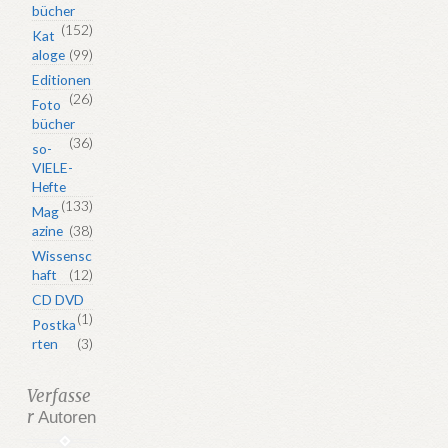
bücher
(152)
Kat
aloge
(99)
Editionen
(26)
Foto
bücher
(36)
so-
VIELE-
Hefte
(133)
Mag
azine
(38)
Wissensc
haft
(12)
CD DVD
(1)
Postka
rten
(3)
Verfasse
r
Autoren