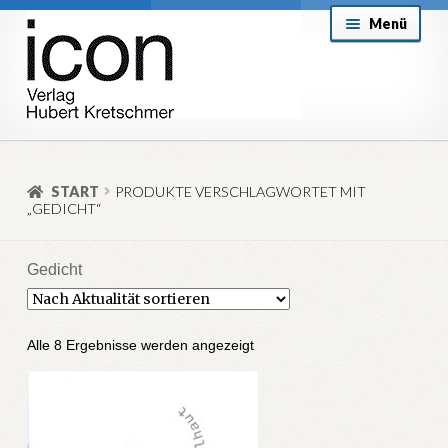
Zur
Zum
Menü
Navigation
Inhalt
springen
springen
About
Mein Konto
START
PRODUKTE VERSCHLAGWORTET MIT
„GEDICHT“
Versand & Lieferung
Allgemeine Geschäftsbedingungen
Gedicht
Aktuell
Nach
Alle 8 Ergebnisse werden angezeigt
Aktualität
sortiert