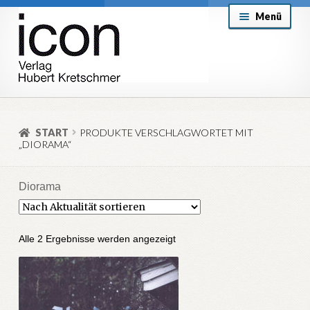
Zur
Zum
Menü
Navigation
Inhalt
springen
springen
About
Mein Konto
START
PRODUKTE VERSCHLAGWORTET MIT
„DIORAMA“
Versand & Lieferung
Allgemeine Geschäftsbedingungen
Diorama
Aktuell
Nach
Alle 2 Ergebnisse werden angezeigt
Aktualität
sortiert