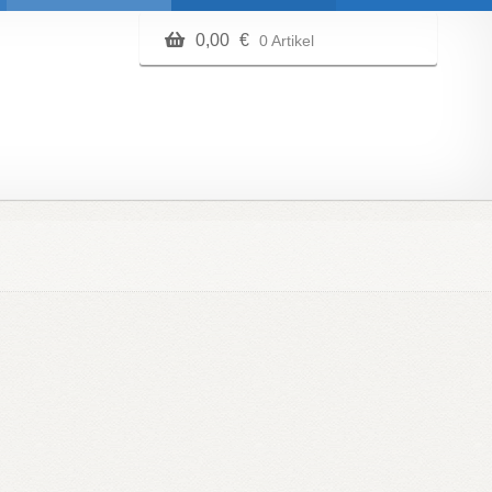
0,00
€
0 Artikel