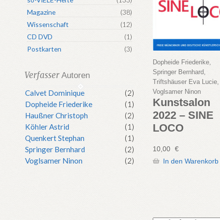
Magazine
(38)
Wissenschaft
(12)
CD DVD
(1)
Postkarten
(3)
Dopheide Friederike,
Springer Bernhard,
Verfasser
Autoren
Triftshäuser Eva Lucie,
Voglsamer Ninon
Calvet Dominique
(2)
Kunstsalon
Dopheide Friederike
(1)
2022 – SINE
Haußner Christoph
(2)
LOCO
Köhler Astrid
(1)
Quenkert Stephan
(1)
10,00
€
Springer Bernhard
(2)
Voglsamer Ninon
(2)
In den Warenkorb