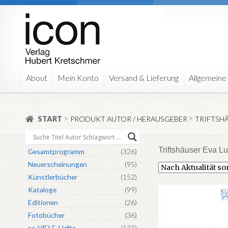
Zur
Zum
Navigation
Inhalt
springen
springen
About
Mein Konto
Versand & Lieferung
Allgemeine
START
PRODUKT AUTOR / HERAUSGEBER
TRIFTSHÄ
Triftshäuser Eva Lu
Gesamtprogramm
(326)
Neuerscheinungen
(95)
Künstlerbücher
(152)
Kataloge
(99)
Editionen
(26)
Fotobücher
(36)
so-VIELE-Hefte
(133)