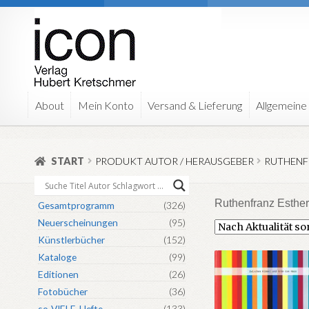
Zur
Zum
Navigation
Inhalt
springen
springen
About
Mein Konto
Versand & Lieferung
Allgemeine
START
PRODUKT AUTOR / HERAUSGEBER
RUTHENF
Ruthenfranz Esthe
Gesamtprogramm
(326)
Neuerscheinungen
(95)
Künstlerbücher
(152)
Kataloge
(99)
Editionen
(26)
Fotobücher
(36)
so-VIELE-Hefte
(133)