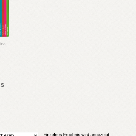
ina
us
Einzelnes Ergebnis wird angezeigt