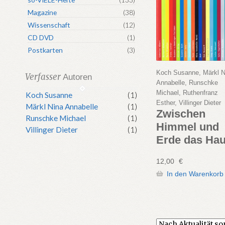
Magazine
(38)
Wissenschaft
(12)
CD DVD
(1)
Postkarten
(3)
Koch Susanne, Märkl N
Verfasser
Autoren
Annabelle, Runschke
Michael, Ruthenfranz
Koch Susanne
(1)
Esther, Villinger Dieter
Märkl Nina Annabelle
(1)
Zwischen
Runschke Michael
(1)
Himmel und
Villinger Dieter
(1)
Erde das Ha
12,00
€
In den Warenkorb