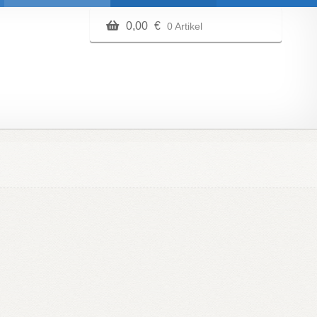
0,00
€
0 Artikel