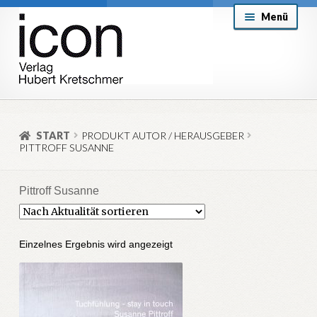
Zur
Zum
Menü
Navigation
Inhalt
springen
springen
About
Mein Konto
START
PRODUKT AUTOR / HERAUSGEBER
PITTROFF SUSANNE
Versand & Lieferung
Allgemeine Geschäftsbedingungen
Pittroff Susanne
Aktuell
Einzelnes Ergebnis wird angezeigt