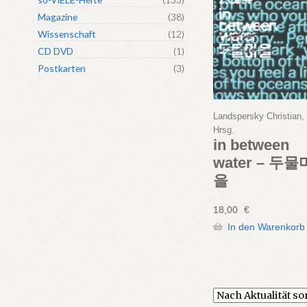
Magazine
(38)
Wissenschaft
(12)
CD DVD
(1)
Postkarten
(3)
Landspersky Christian,
Hrsg.
in between
water – 두물
을
18,00
€
In den Warenkorb