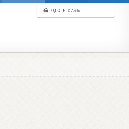
0,00
€
0 Artikel