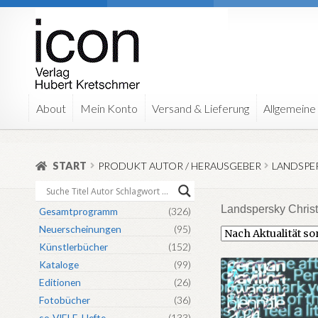
Zur
Zum
Navigation
Inhalt
springen
springen
About
Mein Konto
Versand & Lieferung
Allgemeine
START
PRODUKT AUTOR / HERAUSGEBER
LANDSPER
Landspersky Christ
Gesamtprogramm
(326)
Neuerscheinungen
(95)
Künstlerbücher
(152)
Kataloge
(99)
Editionen
(26)
Fotobücher
(36)
so-VIELE-Hefte
(133)