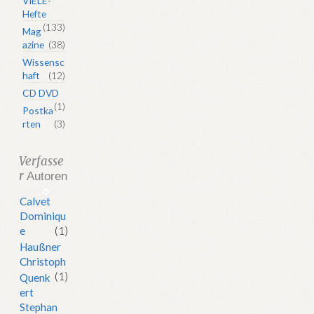
VIELE-
Hefte
(133)
Mag
azine
(38)
Wissensc
haft
(12)
CD DVD
(1)
Postka
rten
(3)
Verfasse
r
Autoren
Calvet
Dominiqu
e
(1)
Haußner
Christoph
(1)
Quenk
ert
Stephan