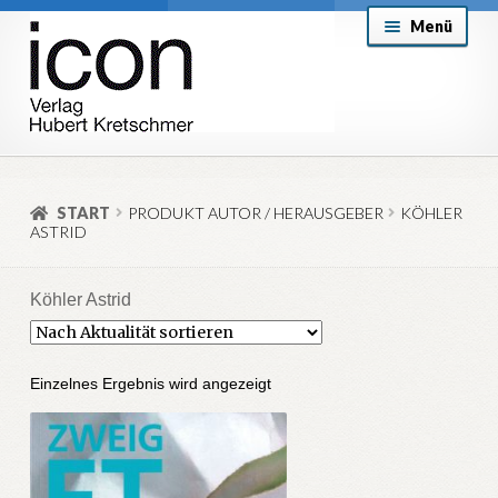
Zur
Zum
Menü
Navigation
Inhalt
springen
springen
About
Mein Konto
START
PRODUKT AUTOR / HERAUSGEBER
KÖHLER
ASTRID
Versand & Lieferung
Allgemeine Geschäftsbedingungen
Köhler Astrid
Aktuell
Einzelnes Ergebnis wird angezeigt