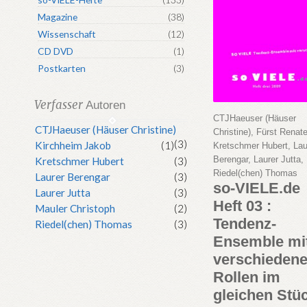
Magazine
(38)
Wissenschaft
(12)
CD DVD
(1)
Postkarten
(3)
Verfasser
Autoren
CTJHaeuser (Häuser
CTJHaeuser (Häuser Christine)
Christine), Fürst Renate
(3)
Kirchheim Jakob
(1)
Kretschmer Hubert, Lau
Berengar, Laurer Jutta,
Kretschmer Hubert
(3)
Riedel(chen) Thomas
Laurer Berengar
(3)
so-VIELE.de
Laurer Jutta
(3)
Heft 03 :
Mauler Christoph
(2)
Tendenz-
Riedel(chen) Thomas
(3)
Ensemble mi
verschieden
Rollen im
gleichen Stü