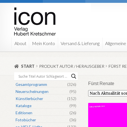
Zur
Zum
Navigation
Inhalt
springen
springen
About
Mein Konto
Versand & Lieferung
Allgemeine
START
PRODUKT AUTOR / HERAUSGEBER
FÜRST R
Fürst Renate
Gesamtprogramm
(326)
Neuerscheinungen
(95)
Künstlerbücher
(152)
Kataloge
(99)
Editionen
(26)
Fotobücher
(36)
so-VIELE-Hefte
(133)