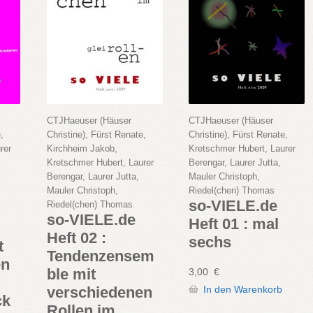
CTJHaeuser (Häuser
CTJHaeuser (Häuser
,
Christine), Fürst Renate,
Christine), Fürst Renate,
rer
Kirchheim Jakob,
Kretschmer Hubert, Laurer
Kretschmer Hubert, Laurer
Berengar, Laurer Jutta,
Berengar, Laurer Jutta,
Mauler Christoph,
Mauler Christoph,
Riedel(chen) Thomas
so-VIELE.de
Riedel(chen) Thomas
so-VIELE.de
Heft 01 : mal
Heft 02 :
sechs
t
Tendenzensem
en
ble mit
3,00
€
In den Warenkorb
verschiedenen
ck
Rollen im