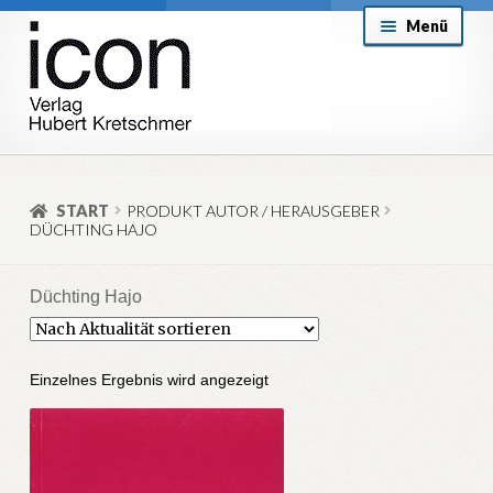
Zur
Zum
Menü
Navigation
Inhalt
springen
springen
About
Mein Konto
START
PRODUKT AUTOR / HERAUSGEBER
DÜCHTING HAJO
Versand & Lieferung
Allgemeine Geschäftsbedingungen
Düchting Hajo
Aktuell
Einzelnes Ergebnis wird angezeigt