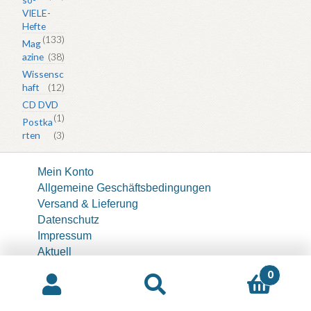
VIELE-
Hefte
(133)
Mag
azine
(38)
Wissensc
haft
(12)
CD DVD
(1)
Postka
rten
(3)
Mein Konto
Allgemeine Geschäftsbedingungen
Versand & Lieferung
Datenschutz
Impressum
Aktuell
About
0
© icon 1980