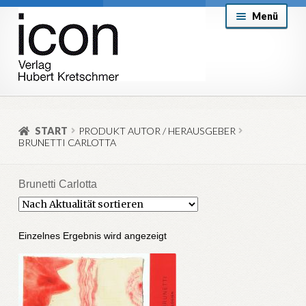
Zur
Zum
Menü
Navigation
Inhalt
springen
springen
About
Mein Konto
START
PRODUKT AUTOR / HERAUSGEBER
BRUNETTI CARLOTTA
Versand & Lieferung
Allgemeine Geschäftsbedingungen
Brunetti Carlotta
Aktuell
Einzelnes Ergebnis wird angezeigt