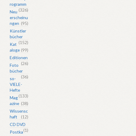
rogramm
(326)
Neu
erscheinu
ngen
(95)
Künstler
bücher
(152)
Kat
aloge
(99)
Editionen
(26)
Foto
bücher
(36)
so-
VIELE-
Hefte
(133)
Mag
azine
(38)
Wissensc
haft
(12)
CD DVD
(1)
Postka