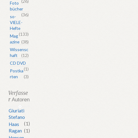
(26)
Foto
bücher
(36)
so-
VIELE-
Hefte
(133)
Mag
azine
(38)
Wissensc
haft
(12)
CD DVD
(1)
Postka
rten
(3)
Verfasse
r
Autoren
Giuriati
Stefano
(1)
Haas
Ragan
(1)
Hensen