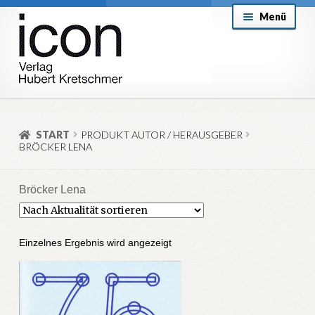
Zur
Zum
Menü
Navigation
Inhalt
springen
springen
About
Mein Konto
START
PRODUKT AUTOR / HERAUSGEBER
BRÖCKER LENA
Versand & Lieferung
Allgemeine Geschäftsbedingungen
Bröcker Lena
Aktuell
Einzelnes Ergebnis wird angezeigt