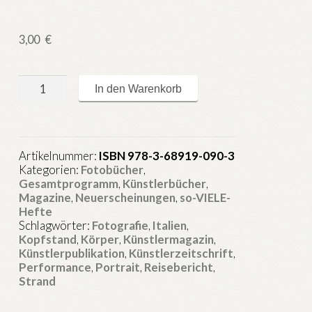
3,00
€
so-
In den Warenkorb
VIELE.de
Heft
132
:
Artikelnummer:
ISBN 978-3-68919-090-3
weltverkehrt
Kategorien:
Fotobücher
,
Menge
Gesamtprogramm
,
Künstlerbücher
,
Magazine
,
Neuerscheinungen
,
so-VIELE-
Hefte
Schlagwörter:
Fotografie
,
Italien
,
Kopfstand
,
Körper
,
Künstlermagazin
,
Künstlerpublikation
,
Künstlerzeitschrift
,
Performance
,
Portrait
,
Reisebericht
,
Strand