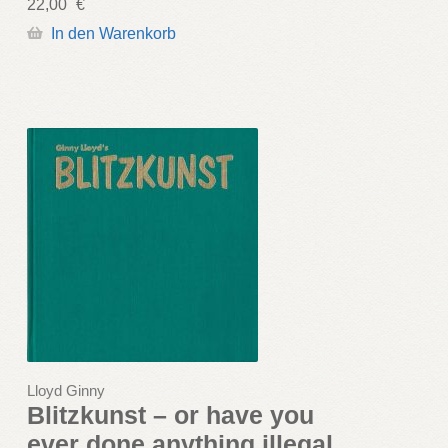
22,00
€
In den Warenkorb
Lloyd Ginny
Blitzkunst – or have you
ever done anything illegal