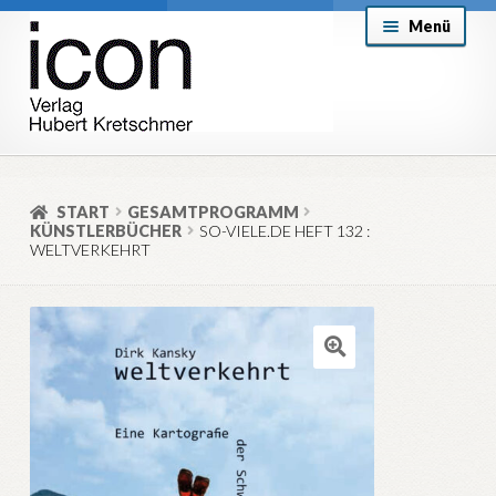
Zur
Zum
Menü
Navigation
Inhalt
springen
springen
About
Mein Konto
START
GESAMTPROGRAMM
KÜNSTLERBÜCHER
SO-VIELE.DE HEFT 132 :
Versand & Lieferung
WELTVERKEHRT
Allgemeine Geschäftsbedingungen
Aktuell
🔍