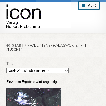
Zur
Zum
Menü
Navigation
Inhalt
springen
springen
About
Mein Konto
START
PRODUKTE VERSCHLAGWORTET MIT
„TUSCHE“
Versand & Lieferung
Allgemeine Geschäftsbedingungen
Tusche
Aktuell
Einzelnes Ergebnis wird angezeigt