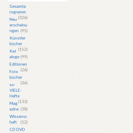
Gesamtp
rogramm
(326)
Neu
erscheinu
ngen
(95)
Künstler
bücher
(152)
Kat
aloge
(99)
Editionen
(26)
Foto
bücher
(36)
so-
VIELE-
Hefte
(133)
Mag
azine
(38)
Wissensc
haft
(12)
CD DVD