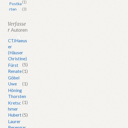
(1)
Postka
rten
(3)
Verfasse
r
Autoren
CTJHaeus
er
(Häuser
Christine)
(5)
Fürst
Renate
(1)
Göbel
Uwe
(1)
Höning
Thorsten
(1)
Kretsc
hmer
Hubert
(5)
Laurer
Berengar