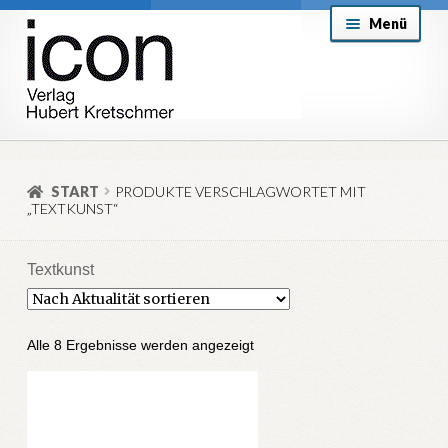
Zur
Zum
Menü
Navigation
Inhalt
springen
springen
About
Mein Konto
START
PRODUKTE VERSCHLAGWORTET MIT
„TEXTKUNST“
Versand & Lieferung
Allgemeine Geschäftsbedingungen
Textkunst
Aktuell
Nach
Alle 8 Ergebnisse werden angezeigt
Aktualität
sortiert