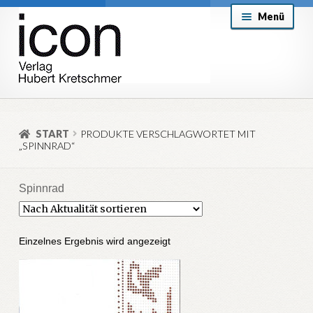
Zur
Zum
Menü
Navigation
Inhalt
springen
springen
About
Mein Konto
START
PRODUKTE VERSCHLAGWORTET MIT
„SPINNRAD“
Versand & Lieferung
Allgemeine Geschäftsbedingungen
Spinnrad
Aktuell
Einzelnes Ergebnis wird angezeigt