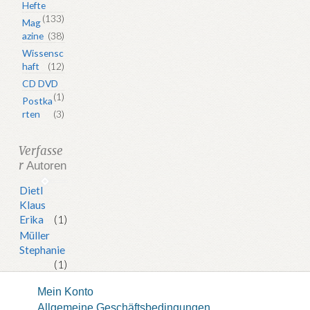
Hefte
(133)
Mag
azine
(38)
Wissensc
haft
(12)
CD DVD
(1)
Postka
rten
(3)
Verfasse
r
Autoren
Dietl
Klaus
Erika
(1)
Müller
Stephanie
(1)
Mein Konto
Allgemeine Geschäftsbedingungen