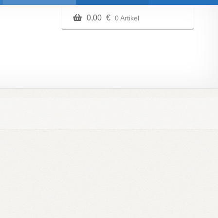
0,00
€
0 Artikel