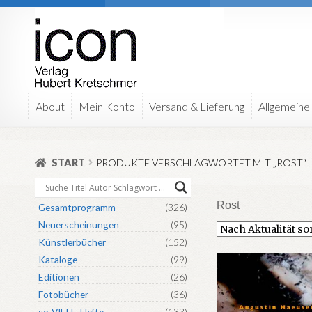
Zur
Zum
Navigation
Inhalt
springen
springen
About
Mein Konto
Versand & Lieferung
Allgemeine
START
PRODUKTE VERSCHLAGWORTET MIT „ROST“
Rost
Gesamtprogramm
(326)
Neuerscheinungen
(95)
Künstlerbücher
(152)
Kataloge
(99)
Editionen
(26)
Fotobücher
(36)
so-VIELE-Hefte
(133)