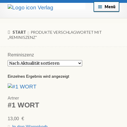
Zur
Zum
Menü
Navigation
Inhalt
About
springen
springen
Mein Konto
START
PRODUKTE VERSCHLAGWORTET MIT
„REMINISZENZ“
Versand & Lieferung
Allgemeine Geschäftsbedingungen
Reminiszenz
Aktuell
Einzelnes Ergebnis wird angezeigt
Artner
#1 WORT
13,00
€
In den Warenkorb