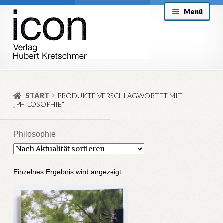
Zur
Zum
Menü
Navigation
Inhalt
springen
springen
About
Mein Konto
START
PRODUKTE VERSCHLAGWORTET MIT
„PHILOSOPHIE“
Versand & Lieferung
Allgemeine Geschäftsbedingungen
Philosophie
Aktuell
Einzelnes Ergebnis wird angezeigt