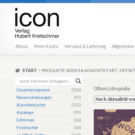
Zur
Zum
Navigation
Inhalt
springen
springen
About
Mein Konto
Versand & Lieferung
Allgemeine
START
PRODUKTE VERSCHLAGWORTET MIT „OFFSET
Offset-Lithografie
Gesamtprogramm
(326)
Neuerscheinungen
(95)
Künstlerbücher
(152)
Kataloge
(99)
Editionen
(26)
Fotobücher
(36)
so-VIELE-Hefte
(133)