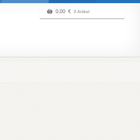
0,00
€
0 Artikel