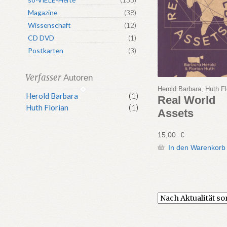
Magazine
(38)
Wissenschaft
(12)
CD DVD
(1)
Postkarten
(3)
Verfasser
Autoren
Herold Barbara, Huth Fl
Herold Barbara
(1)
Real World
Huth Florian
(1)
Assets
15,00
€
In den Warenkorb