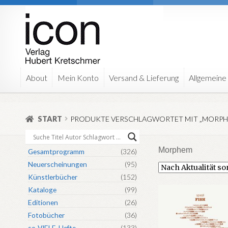
Zur
Zum
Navigation
Inhalt
springen
springen
About
Mein Konto
Versand & Lieferung
Allgemeine
START
PRODUKTE VERSCHLAGWORTET MIT „MORPH
Morphem
Gesamtprogramm
(326)
Neuerscheinungen
(95)
Künstlerbücher
(152)
Kataloge
(99)
Editionen
(26)
Fotobücher
(36)
so-VIELE-Hefte
(133)