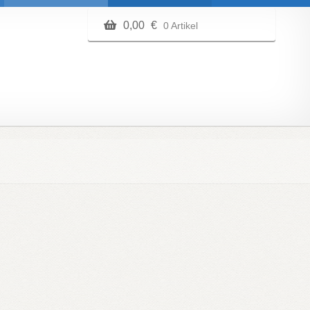
0,00
€
0 Artikel