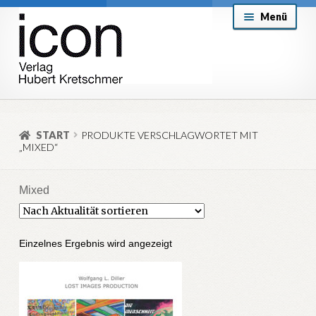
Zur
Zum
Menü
Navigation
Inhalt
springen
springen
About
Mein Konto
START
PRODUKTE VERSCHLAGWORTET MIT
„MIXED“
Versand & Lieferung
Allgemeine Geschäftsbedingungen
Mixed
Aktuell
Einzelnes Ergebnis wird angezeigt