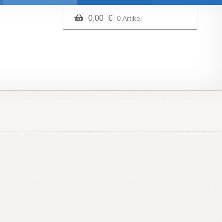
0,00
€
0 Artikel