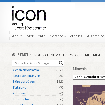
Zur
Zum
Navigation
Inhalt
springen
springen
About
Mein Konto
Versand & Lieferung
Allgemeine
START
PRODUKTE VERSCHLAGWORTET MIT „MIMESI
Mimesis
Gesamtprogramm
(326)
Neuerscheinungen
(95)
Künstlerbücher
(152)
Kataloge
(99)
Editionen
(26)
Fotobücher
(36)
so-VIELE-Hefte
(133)