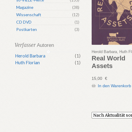
Magazine
(38)
Wissenschaft
(12)
CD DVD
(1)
Postkarten
(3)
Verfasser
Autoren
Herold Barbara, Huth Fl
Herold Barbara
(1)
Real World
Huth Florian
(1)
Assets
15,00
€
In den Warenkorb