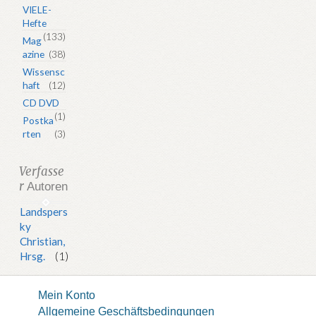
VIELE-
Hefte
(133)
Mag
azine
(38)
Wissensc
haft
(12)
CD DVD
(1)
Postka
rten
(3)
Verfasse
r
Autoren
Landspers
ky
Christian,
Hrsg.
(1)
Mein Konto
Allgemeine Geschäftsbedingungen