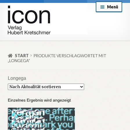
Zur
Zum
Menü
Navigation
Inhalt
springen
springen
About
Mein Konto
START
PRODUKTE VERSCHLAGWORTET MIT
„LONGEGA“
Versand & Lieferung
Allgemeine Geschäftsbedingungen
Longega
Aktuell
Einzelnes Ergebnis wird angezeigt