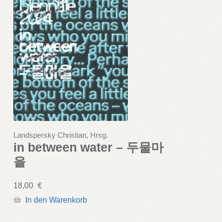
Landspersky Christian, Hrsg.
in between water – 두물마
을
18,00
€
In den Warenkorb